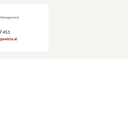
al Management
7 451
gewista.at