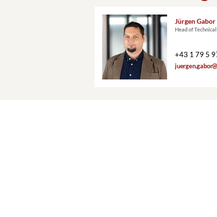
Stadtwerbung
Jürgen Gabor
Head of Technic
+43 1 79 5 9
juergen.gabor@