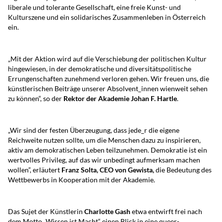
liberale und tolerante Gesellschaft, eine freie Kunst- und
Kulturszene und ein solidarisches Zusammenleben in Österreich
ein.
„Mit der Aktion wird auf die Verschiebung der politischen Kultur
hingewiesen, in der demokratische und diversitätspolitische
Errungenschaften zunehmend verloren gehen. Wir freuen uns, die
künstlerischen Beiträge unserer Absolvent_innen wienweit sehen
zu können“, so der
Rektor der Akademie Johan F. Hartle
.
„Wir sind der festen Überzeugung, dass jede_r die eigene
Reichweite nutzen sollte, um die Menschen dazu zu inspirieren,
aktiv am demokratischen Leben teilzunehmen. Demokratie ist ein
wertvolles Privileg, auf das wir unbedingt aufmerksam machen
wollen”, erläutert
Franz Solta, CEO von Gewista,
die Bedeutung des
Wettbewerbs in Kooperation mit der Akademie.
Das Sujet der Künstlerin
Charlotte Gash
etwa entwirft frei nach
dem Motto „Wissen ist Macht“ einen Blick in eine queer-